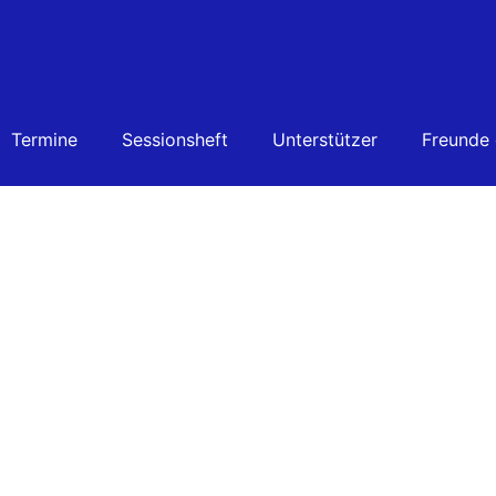
Termine
Sessionsheft
Unterstützer
Freunde