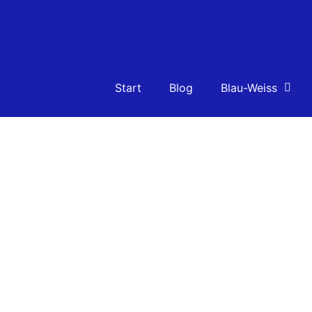
Girls
Start
Blog
Blau-Weiss