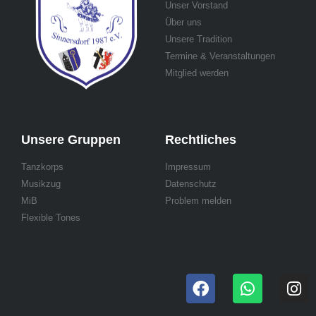
Unser Vorstand
Über uns
Unsere Tradition
Termine & Veranstaltungen
Mitglied werden
Unsere Gruppen
Rechtliches
Tanzkorps
Impressum
Musikzug
Datenschutz
MiB
Problem melden
Flexible Tones