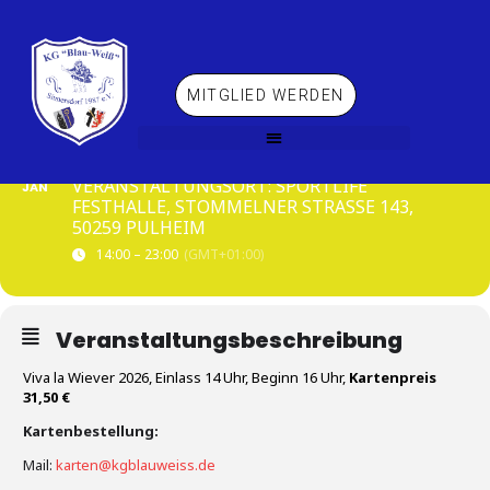
MITGLIED WERDEN
SAT
VIVA LA WIEVER
16
VERANSTALTUNGSORT: SPORTLIFE
JAN
FESTHALLE, STOMMELNER STRASSE 143,
50259 PULHEIM
14:00 – 23:00
(GMT+01:00)
Veranstaltungsbeschreibung
Viva la Wiever 2026, Einlass 14 Uhr, Beginn 16 Uhr,
Kartenpreis
31,50 €
Kartenbestellung:
Mail:
karten@kgblauweiss.de