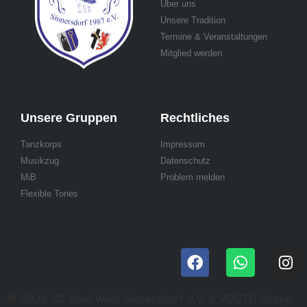
Über uns
Unsere Tradition
Termine & Veranstaltungen
Mitglied werden
Unsere Gruppen
Rechtliches
Tanzkorps
Impressum
Musikzug
Datenschutz
MiB
Problem melden
Flexible Tones
© 2026 KG Blau Weiß Sinnersdorf e.V. & VOCTO Group