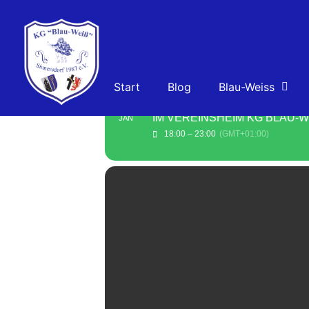
Start
Blog
Blau-Weiss
MON
TOLLITÄTEN-EMPF
12
IM VEREINSHEIM KG BLAU-WE
JAN
18:00 – 23:00
(GMT+01:00)