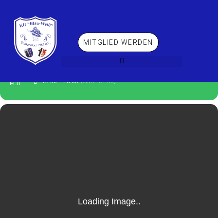
MITGLIED WERDEN
THU
BÜRGERMEISTER-EMPFANG
09
18:00 – 23:00
(GMT+01:00)
FEB