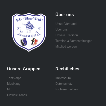
Über uns
Unser Vorstand
Über uns
Unsere Tradition
Termine & Veranstaltungen
Mitglied werden
Unsere Gruppen
Rechtliches
Tanzkorps
Impressum
Musikzug
Datenschutz
MiB
Problem melden
Flexible Tones