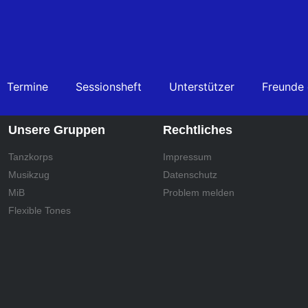
Termine
Sessionsheft
Unterstützer
Freunde
Unsere Gruppen
Rechtliches
Tanzkorps
Impressum
Musikzug
Datenschutz
MiB
Problem melden
Flexible Tones