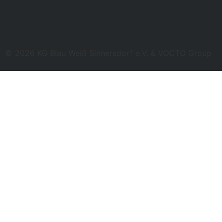
© 2026 KG Blau Weiß Sinnersdorf e.V. & VOCTO Group