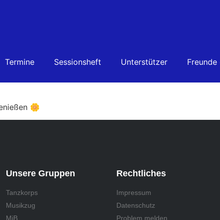
lau-Weiß
Termine
Sessionsheft
Unterstützer
Freunde
enießen 🌼
Unsere Gruppen
Rechtliches
Tanzkorps
Impressum
Musikzug
Datenschutz
MiB
Problem melden