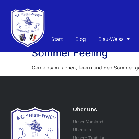
Schlagwort:
KG B
Start
Blog
Blau-Weiss
Sommer Feeling
Gemeinsam lachen, feiern und den Sommer g
Über uns
Unser Vorstand
Über uns
Unsere Tradition