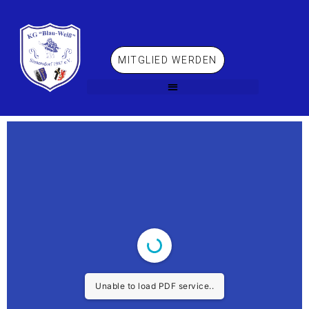
MITGLIED WERDEN
Session 2021/22
Unable to load PDF service..