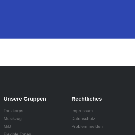
Unsere Gruppen
Rechtliches
Tanzkorps
Impressum
Musikzug
Datenschutz
MiB
Problem melden
Flexible Tones